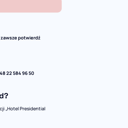
–
zawsze potwierdź
48 22 584 96 50
nd?
cji „Hotel Presidential