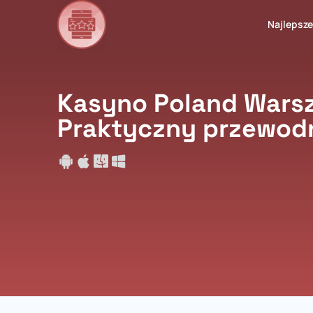
Najlepsz
Kasyno Poland Warsza
Praktyczny przewod