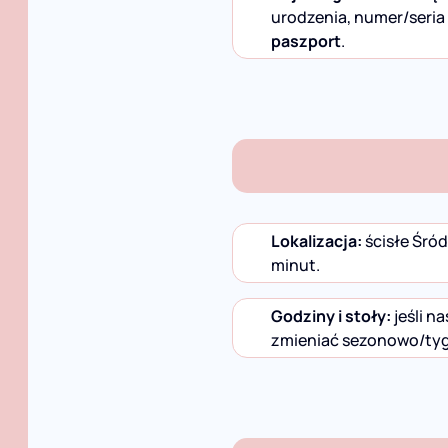
urodzenia, numer/seria
paszport
.
Lokalizacja:
ścisłe Śród
minut.
Godziny i stoły:
jeśli n
zmieniać sezonowo/ty