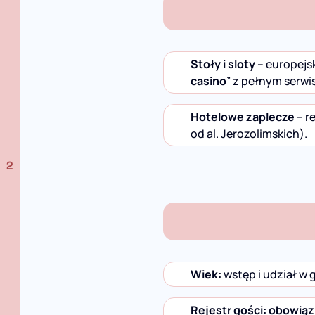
Stoły i sloty
– europejsk
casino
” z pełnym serwi
Hotelowe zaplecze
– r
od al. Jerozolimskich).
Wiek:
wstęp i udział w 
Rejestr gości:
obowiązk