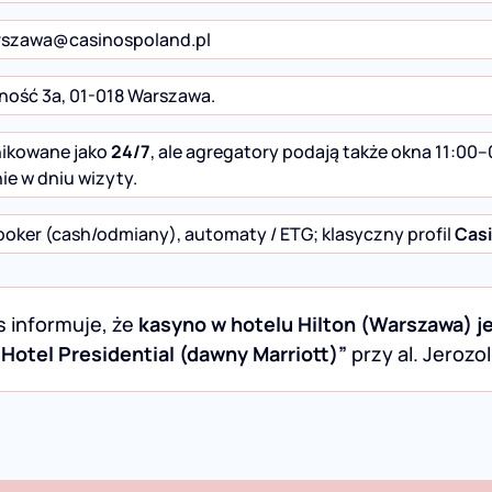
rszawa@casinospoland.pl
lność 3a, 01-018 Warszawa.
ikowane jako
24/7
, ale agregatory podają także okna 11:00–0
ie w dniu wizyty.
 poker (cash/odmiany), automaty / ETG; klasyczny profil
Casi
s informuje, że
kasyno w hotelu Hilton (Warszawa) j
„Hotel Presidential (dawny Marriott)”
przy al. Jerozo